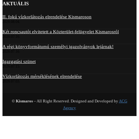
AKTUÁLIS
II. fokú vízkorlátozás elrendelése Kismaroson
2026.08.04.
Két roncsautót elvitetett a Közterület-felügyelet Kismarosról
2026.07.16.
A régi könyvformátumú személyi igazolványok lejárnak!
2026.07.16.
Igazgatási szünet
2026.07.15.
Vízkorlátozás mérséklésének elrendelése
2026.07.03.
©
Kismaros
– All Right Reserved. Designed and Developed by
ACG
Agency