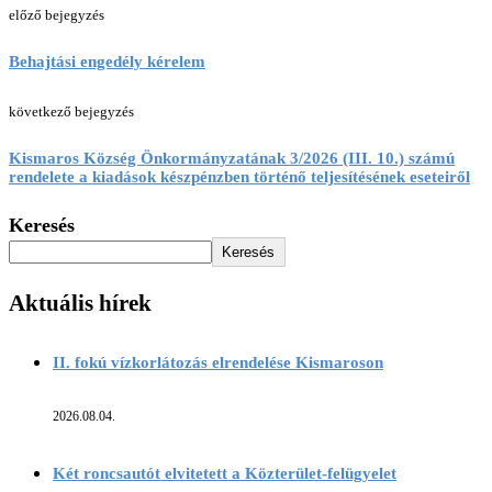
előző bejegyzés
Behajtási engedély kérelem
következő bejegyzés
Kismaros Község Önkormányzatának 3/2026 (III. 10.) számú
rendelete a kiadások készpénzben történő teljesítésének eseteiről
Keresés
Keresés
Aktuális hírek
II. fokú vízkorlátozás elrendelése Kismaroson
2026.08.04.
Két roncsautót elvitetett a Közterület-felügyelet