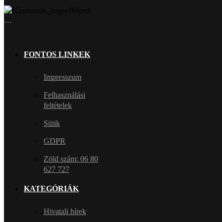
…
FONTOS LINKEK
Impresszum
Felhasználási
feltételek
Sütik
GDPR
Zöld szám: 06 80
627 727
KATEGÓRIÁK
Hivatali hírek