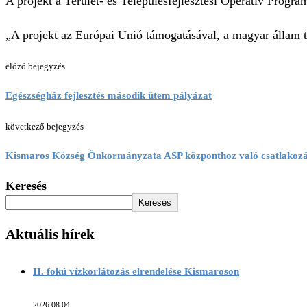
A projekt a Terület- és Településfejlesztési Operatív Progr
„A projekt az Európai Unió támogatásával, a magyar állam t
előző bejegyzés
Egészségház fejlesztés második ütem pályázat
következő bejegyzés
Kismaros Község Önkormányzata ASP központhoz való csatlakoz
Keresés
Keresés
Aktuális hírek
II. fokú vízkorlátozás elrendelése Kismaroson
2026.08.04.