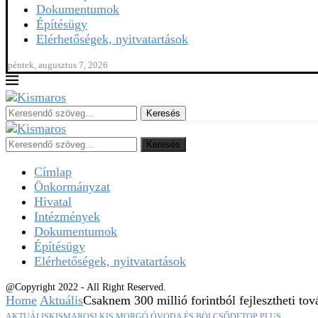
Dokumentumok
Építésügy
Elérhetőségek, nyitvatartások
péntek, augusztus 7, 2026
Keresés
Keresés
Címlap
Önkormányzat
Hivatal
Intézmények
Dokumentumok
Építésügy
Elérhetőségek, nyitvatartások
@Copyright 2022 - All Right Reserved.
Home
Aktuális
Csaknem 300 millió forintból fejlesztheti to
AKTUÁLIS
KISMAROSI KIS MORGÓ ÓVODA ÉS BÖLCSŐDE
TOP PLUS