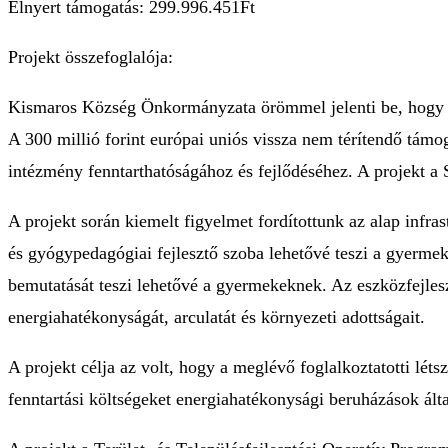
Elnyert támogatás: 299.996.451Ft
Projekt összefoglalója:
Kismaros Község Önkormányzata örömmel jelenti be, hogy si
A 300 millió forint európai uniós vissza nem térítendő támoga
intézmény fenntarthatóságához és fejlődéséhez. A projekt a
A projekt során kiemelt figyelmet fordítottunk az alap infra
és gyógypedagógiai fejlesztő szoba lehetővé teszi a gyermek
bemutatását teszi lehetővé a gyermekeknek. Az eszközfejlesz
energiahatékonyságát, arculatát és környezeti adottságait.
A projekt célja az volt, hogy a meglévő foglalkoztatotti lé
fenntartási költségeket energiahatékonysági beruházások álta