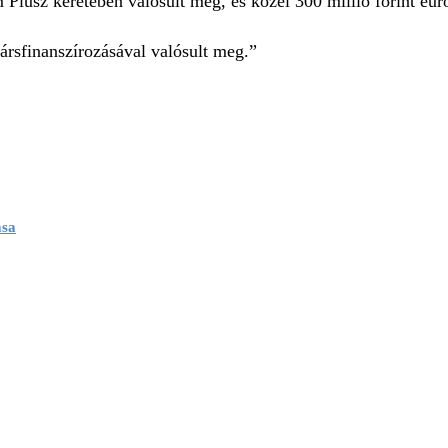
am Plusz keretében valósult meg, és közel 300 millió forint eu
ársfinanszírozásával valósult meg.”
ása