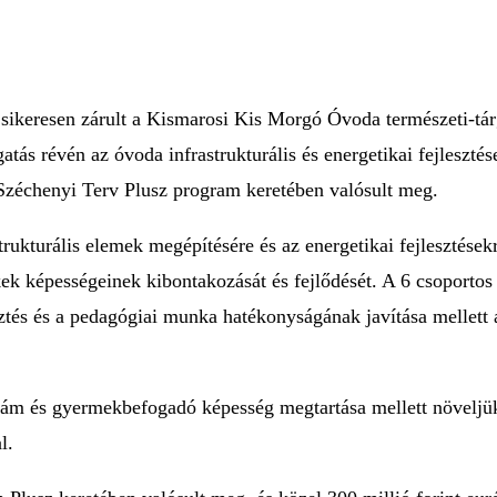
keresen zárult a Kismarosi Kis Morgó Óvoda természeti-tárgy
tás révén az óvoda infrastrukturális és energetikai fejlesztés
 Széchenyi Terv Plusz program keretében valósult meg.
strukturális elemek megépítésére és az energetikai fejlesztés
ek képességeinek kibontakozását és fejlődését. A 6 csoportos 
tés és a pedagógiai munka hatékonyságának javítása mellett a
tszám és gyermekbefogadó képesség megtartása mellett növeljük
l.