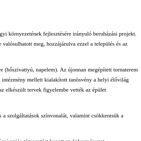
i környezetének fejlesztésére irányuló beruházási projekt.
e valósulhatott meg, hozzájárulva ezzel a település és az
ekre (hőszivattyú, napelem). Az újonnan megépített tornaterem
intézmény mellett kialakított tanösvény a helyi élővilág
z elkészült tervek figyelembe vették az épület
 a szolgáltatások színvonalát, valamint csökkentsük a