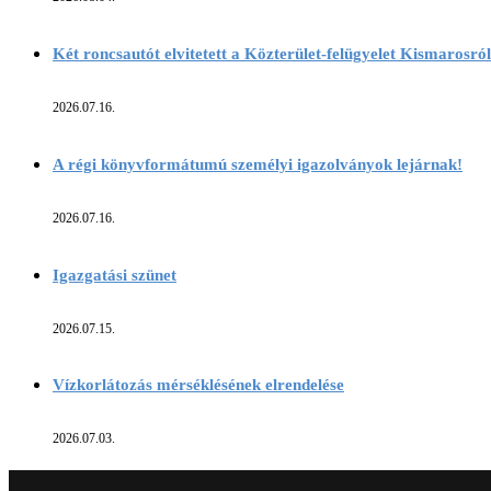
Két roncsautót elvitetett a Közterület-felügyelet Kismarosról
2026.07.16.
A régi könyvformátumú személyi igazolványok lejárnak!
2026.07.16.
Igazgatási szünet
2026.07.15.
Vízkorlátozás mérséklésének elrendelése
2026.07.03.